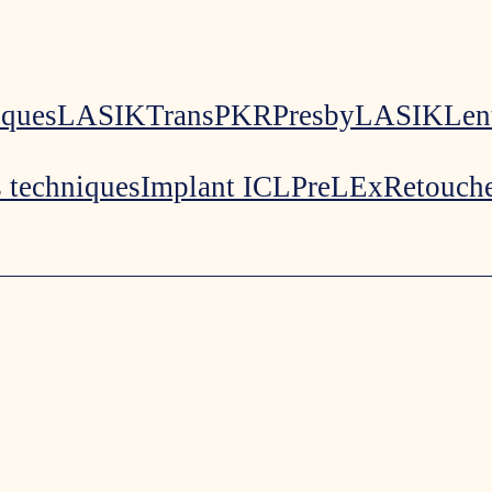
iques
LASIK
TransPKR
PresbyLASIK
Len
 techniques
Implant ICL
PreLEx
Retouch