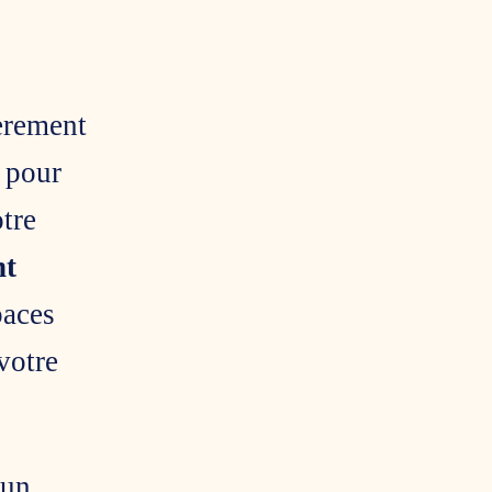
ièrement
u pour
otre
nt
paces
votre
 un