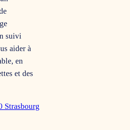
 de
rge
n suivi
us aider à
able, en
ttes et des
0 Strasbourg